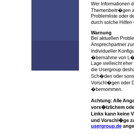
Wer Informationen d
Themenbeitr�gen au
Problemliste oder d
durch solche Hilfen
Warnung
Bei aktuellen Proble
Ansprechpartner zu
individueller Konfi
�bernahme von L�su
Lage vielleicht ehe
die Usergroup desha
Sch�den oder sonst
Vorschl�gen oder D
�bernommen.
Achtung: Alle Ang
vors�tzlichem oder
Links kann keine 
und Vorschl�ge zu
usergroup.de
ang